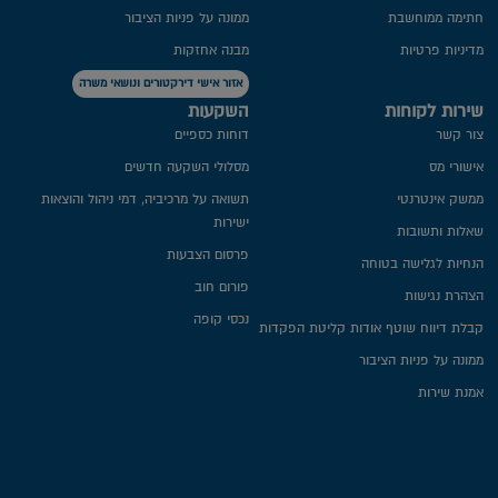
חתימה ממוחשבת
ממונה על פניות הציבור
מדיניות פרטיות​
מבנה אחזקות
אזור אישי דירקטורים ונושאי משרה
שירות לקוחות
השקעות
צור קשר
דוחות כספיים
אישורי מס
מסלולי השקעה חדשים
ממשק אינטרנטי
תשואה על מרכיביה, דמי ניהול והוצאות
ישירות
שאלות ותשובות
פרסום הצבעות
הנחיות לגלישה בטוחה
פורום חוב
הצהרת נגישות
נכסי קופה
קבלת דיווח שוטף אודות קליטת הפקדות
ממונה על פניות הציבור
אמנת שירות