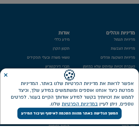
מדיניות ונהלים
אודות
מדיניות תגמול
מידע כללי
מדיניות הצבעות
תקנון הקרן
מדיניות השקעה ונהלים
נושאי משרה ובעלי תפקידים
העברת זכויות עמיתים שלא במזומן
חברי דירקטוריון
×
🍪
ייפוי כח
ועדת השקעות
אפשר לראות את מדיניות הפרטיות שלנו באתר. המדיניות
מידע סטטיסטי
ועדת הביקורת
מפרטת כיצד אנחנו אוספים ומשתמשים במידע שלך, וכיצד
חתימה ממוחשבת
ממונה על פניות הציבור
לממש את זכויותיך בקשר למידע אודותך הקיים בעגור. לפרטים
מדיניות פרטיות​
מבנה אחזקות
נוספים, ניתן לעיין
במדיניות הפרטיות
שלנו.
אזור אישי דירקטורים ונושאי משרה
המשך הגלישה באתר מהווה הסכמה לאיסוף ועיבוד המידע
שירות לקוחות
השקעות
צור קשר
דוחות כספיים
אישורי מס
מסלולי השקעה חדשים