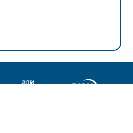
אודות
מידע כללי
תקנון הקרן
חומה ומגדל 16
נושאי משרה ובעלי ת
תל-אביב, 6777116
חברי דירקטוריון
ועדת השקעות
ועדת הביקורת