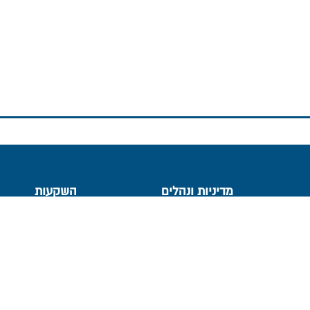
מדיניות ונהלים
השקעות
מדיניות תגמול
דוחות כספיים
מדיניות הצבעות
מסלולי השקעה חדש
פקידים
מדיניות השקעה ונהלים
תשואה על מרכיביה, 
ישירות
העברת זכויות עמיתים שלא במזומן
פרסום הצבעות
ייפוי כח
פורום חוב
מידע סטטיסטי