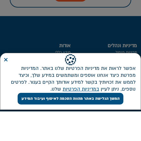
מדיניות ונהלים
אודות
מדיניות תגמול
מידע כללי
×
🍪
מדיניות הצבעות
תקנון הקרן
אפשר לראות את מדיניות הפרטיות שלנו באתר. המדיניות
מדיניות השקעה ונהלים
נושאי משרה ובעלי תפקידים
מפרטת כיצד אנחנו אוספים ומשתמשים במידע שלך, וכיצד
העברת זכויות עמיתים שלא במזומן
חברי דירקטוריון
לממש את זכויותיך בקשר למידע אודותך הקיים בעגור. לפרטים
נוספים, ניתן לעיין
במדיניות הפרטיות
שלנו.
ייפוי כח
ועדת השקעות
המשך הגלישה באתר מהווה הסכמה לאיסוף ועיבוד המידע
מידע סטטיסטי
ועדת הביקורת
חתימה ממוחשבת
ממונה על פניות הציבור
מדיניות פרטיות​
מבנה אחזקות
אזור אישי דירקטורים ונושאי משרה
שירות לקוחות
השקעות
צור קשר
דוחות כספיים