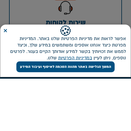
שירות לקוחות
×
🍪
03-7706061
אפשר לראות את מדיניות הפרטיות שלנו באתר. המדיניות
המוקד פעיל בימים א-ה 08:00-16:00
מפרטת כיצד אנחנו אוספים ומשתמשים במידע שלך, וכיצד
לממש את זכויותיך בקשר למידע אודותך הקיים בעגור. לפרטים
לשיחה
נוספים, ניתן לעיין
במדיניות הפרטיות
שלנו.
המשך הגלישה באתר מהווה הסכמה לאיסוף ועיבוד המידע
מדיניות ונהלים
אודות
מדיניות תגמול
מידע כללי
מדיניות הצבעות
תקנון הקרן
מדיניות השקעה ונהלים
נושאי משרה ובעלי תפקידים