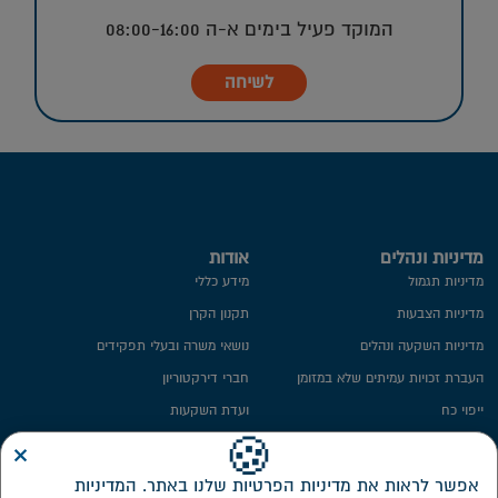
המוקד פעיל בימים א-ה 08:00-16:00
לשיחה
מדיניות ונהלים
אודות
מדיניות תגמול
מידע כללי
מדיניות הצבעות
תקנון הקרן
מדיניות השקעה ונהלים
נושאי משרה ובעלי תפקידים
העברת זכויות עמיתים שלא במזומן
חברי דירקטוריון
ייפוי כח
ועדת השקעות
מידע סטטיסטי
ועדת הביקורת
×
🍪
חתימה ממוחשבת
ממונה על פניות הציבור
אפשר לראות את מדיניות הפרטיות שלנו באתר. המדיניות