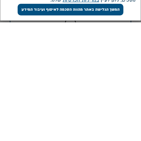
נוספים, ניתן לעיין
במדיניות הפרטיות
שלנו.
המשך הגלישה באתר מהווה הסכמה לאיסוף ועיבוד המידע
התקשרו
שירות לקוחות
03-7706061
המוקד פעיל בימים א-ה 08:00-16:00
לשיחה
מדיניות ונהלים
אודות
מדיניות תגמול
מידע כללי