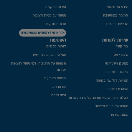
מידע סטטיסטי
ועדת הביקורת
חתימה ממוחשבת
ממונה על פניות הציבור
מדיניות פרטיות​
מבנה אחזקות
אזור אישי דירקטורים ונושאי משרה
שירות לקוחות
השקעות
צור קשר
דוחות כספיים
אישורי מס
מסלולי השקעה חדשים
ממשק אינטרנטי
תשואה על מרכיביה, דמי ניהול והוצאות
ישירות
שאלות ותשובות
פרסום הצבעות
הנחיות לגלישה בטוחה
פורום חוב
הצהרת נגישות
נכסי קופה
קבלת דיווח שוטף אודות קליטת הפקדות
ממונה על פניות הציבור
אמנת שירות