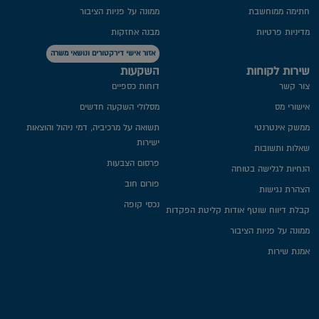
חתימה ממוחשבת
ממונה על פניות הציבור
מדיניות פרטיות​
מבנה אחזקות
אזור אישי דירקטורים ונושאי משרה
שירות לקוחות
השקעות
צור קשר
דוחות כספיים
אישורי מס
מסלולי השקעה חדשים
ממשק אינטרנטי
תשואה על מרכיביה, דמי ניהול והוצאות
ישירות
שאלות ותשובות
פרסום הצבעות
הנחיות לגלישה בטוחה
פורום חוב
הצהרת נגישות
נכסי קופה
קבלת דיווח שוטף אודות קליטת הפקדות
ממונה על פניות הציבור
אמנת שירות