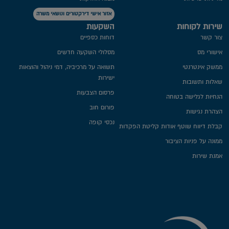
אזור אישי דירקטורים ונושאי משרה
שירות לקוחות
השקעות
צור קשר
דוחות כספיים
אישורי מס
מסלולי השקעה חדשים
ממשק אינטרנטי
תשואה על מרכיביה, דמי ניהול והוצאות
ישירות
שאלות ותשובות
פרסום הצבעות
הנחיות לגלישה בטוחה
פורום חוב
הצהרת נגישות
נכסי קופה
קבלת דיווח שוטף אודות קליטת הפקדות
ממונה על פניות הציבור
אמנת שירות