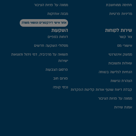
חתימה ממוחשבת
ממונה על פניות הציבור
מדיניות פרטיות​
מבנה אחזקות
אזור אישי דירקטורים ונושאי משרה
שירות לקוחות
השקעות
צור קשר
דוחות כספיים
אישורי מס
מסלולי השקעה חדשים
ממשק אינטרנטי
תשואה על מרכיביה, דמי ניהול והוצאות
ישירות
שאלות ותשובות
פרסום הצבעות
הנחיות לגלישה בטוחה
פורום חוב
הצהרת נגישות
נכסי קופה
קבלת דיווח שוטף אודות קליטת הפקדות
ממונה על פניות הציבור
אמנת שירות