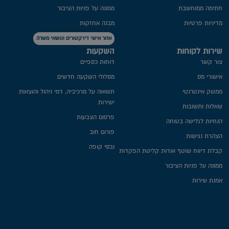
חתימה ממוחשבת
ממונה על פניות הציבור
מדיניות פרטיות​
מבנה אחזקות
אזור אישי דירקטורים ונושאי משרה
שירות לקוחות
השקעות
צור קשר
דוחות כספיים
אישורי מס
מסלולי השקעה חדשים
ממשק אינטרנטי
תשואה על מרכיביה, דמי ניהול והוצאות
ישירות
שאלות ותשובות
פרסום הצבעות
הנחיות לגלישה בטוחה
פורום חוב
הצהרת נגישות
נכסי קופה
קבלת דיווח שוטף אודות קליטת הפקדות
ממונה על פניות הציבור
אמנת שירות