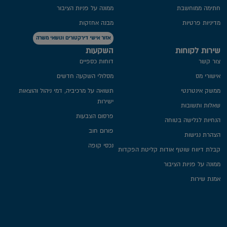
חתימה ממוחשבת
ממונה על פניות הציבור
מדיניות פרטיות​
מבנה אחזקות
אזור אישי דירקטורים ונושאי משרה
שירות לקוחות
השקעות
צור קשר
דוחות כספיים
אישורי מס
מסלולי השקעה חדשים
ממשק אינטרנטי
תשואה על מרכיביה, דמי ניהול והוצאות
ישירות
שאלות ותשובות
פרסום הצבעות
הנחיות לגלישה בטוחה
פורום חוב
הצהרת נגישות
נכסי קופה
קבלת דיווח שוטף אודות קליטת הפקדות
ממונה על פניות הציבור
אמנת שירות