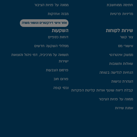
חתימה ממוחשבת
ממונה על פניות הציבור
מדיניות פרטיות​
מבנה אחזקות
אזור אישי דירקטורים ונושאי משרה
שירות לקוחות
השקעות
צור קשר
דוחות כספיים
אישורי מס
מסלולי השקעה חדשים
ממשק אינטרנטי
תשואה על מרכיביה, דמי ניהול והוצאות
ישירות
שאלות ותשובות
פרסום הצבעות
הנחיות לגלישה בטוחה
פורום חוב
הצהרת נגישות
נכסי קופה
קבלת דיווח שוטף אודות קליטת הפקדות
ממונה על פניות הציבור
אמנת שירות