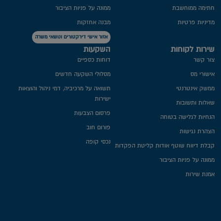
חתימה ממוחשבת
ממונה על פניות הציבור
מדיניות פרטיות​
מבנה אחזקות
אזור אישי דירקטורים ונושאי משרה
שירות לקוחות
השקעות
צור קשר
דוחות כספיים
אישורי מס
מסלולי השקעה חדשים
ממשק אינטרנטי
תשואה על מרכיביה, דמי ניהול והוצאות
ישירות
שאלות ותשובות
פרסום הצבעות
הנחיות לגלישה בטוחה
פורום חוב
הצהרת נגישות
נכסי קופה
קבלת דיווח שוטף אודות קליטת הפקדות
ממונה על פניות הציבור
אמנת שירות