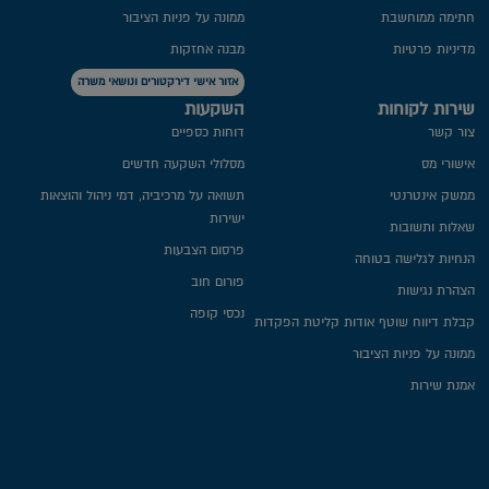
חתימה ממוחשבת
ממונה על פניות הציבור
מדיניות פרטיות​
מבנה אחזקות
אזור אישי דירקטורים ונושאי משרה
שירות לקוחות
השקעות
צור קשר
דוחות כספיים
אישורי מס
מסלולי השקעה חדשים
ממשק אינטרנטי
תשואה על מרכיביה, דמי ניהול והוצאות
ישירות
שאלות ותשובות
פרסום הצבעות
הנחיות לגלישה בטוחה
פורום חוב
הצהרת נגישות
נכסי קופה
קבלת דיווח שוטף אודות קליטת הפקדות
ממונה על פניות הציבור
אמנת שירות