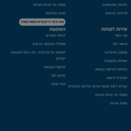
חתימה ממוחשבת
ממונה על פניות הציבור
מדיניות פרטיות​
מבנה אחזקות
אזור אישי דירקטורים ונושאי משרה
שירות לקוחות
השקעות
צור קשר
דוחות כספיים
אישורי מס
מסלולי השקעה חדשים
ממשק אינטרנטי
תשואה על מרכיביה, דמי ניהול והוצאות
ישירות
שאלות ותשובות
פרסום הצבעות
הנחיות לגלישה בטוחה
פורום חוב
הצהרת נגישות
נכסי קופה
קבלת דיווח שוטף אודות קליטת הפקדות
ממונה על פניות הציבור
אמנת שירות