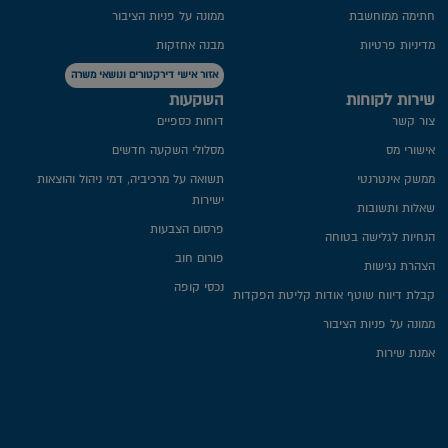
חתימה ממוחשבת
ממונה על פניות הציבור
מדיניות פרטיות​
מבנה אחזקות
אזור אישי דירקטורים ונושאי משרה
שירות לקוחות
השקעות
צור קשר
דוחות כספיים
אישורי מס
מסלולי השקעה חדשים
ממשק אינטרנטי
תשואה על מרכיביה, דמי ניהול והוצאות
ישירות
שאלות ותשובות
פרסום הצבעות
הנחיות לגלישה בטוחה
פורום חוב
הצהרת נגישות
נכסי קופה
קבלת דיווח שוטף אודות קליטת הפקדות
ממונה על פניות הציבור
אמנת שירות