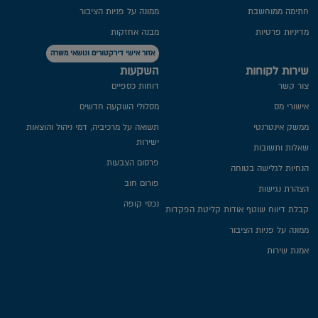
חתימה ממוחשבת
ממונה על פניות הציבור
מדיניות פרטיות​
מבנה אחזקות
אזור אישי דירקטורים ונושאי משרה
שירות לקוחות
השקעות
צור קשר
דוחות כספיים
אישורי מס
מסלולי השקעה חדשים
ממשק אינטרנטי
תשואה על מרכיביה, דמי ניהול והוצאות
ישירות
שאלות ותשובות
פרסום הצבעות
הנחיות לגלישה בטוחה
פורום חוב
הצהרת נגישות
נכסי קופה
קבלת דיווח שוטף אודות קליטת הפקדות
ממונה על פניות הציבור
אמנת שירות