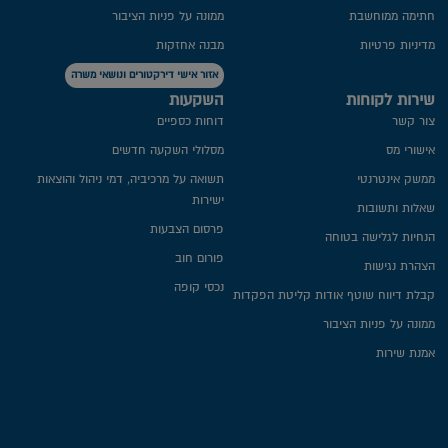
חתימה ממוחשבת
ממונה על פניות הציבור
מדיניות פרטיות​
מבנה אחזקות
אזור אישי דירקטורים ונושאי משרה
שירות לקוחות
השקעות
צור קשר
דוחות כספיים
אישורי מס
מסלולי השקעה חדשים
ממשק אינטרנטי
תשואה על מרכיביה, דמי ניהול והוצאות
ישירות
שאלות ותשובות
פרסום הצבעות
הנחיות לגלישה בטוחה
פורום חוב
הצהרת נגישות
נכסי קופה
קבלת דיווח שוטף אודות קליטת הפקדות
ממונה על פניות הציבור
אמנת שירות