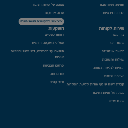
חתימה ממוחשבת
ממונה על פניות הציבור
מדיניות פרטיות​
מבנה אחזקות
אזור אישי דירקטורים ונושאי משרה
שירות לקוחות
השקעות
צור קשר
דוחות כספיים
אישורי מס
מסלולי השקעה חדשים
ממשק אינטרנטי
תשואה על מרכיביה, דמי ניהול והוצאות
ישירות
שאלות ותשובות
פרסום הצבעות
הנחיות לגלישה בטוחה
פורום חוב
הצהרת נגישות
נכסי קופה
קבלת דיווח שוטף אודות קליטת הפקדות
ממונה על פניות הציבור
אמנת שירות