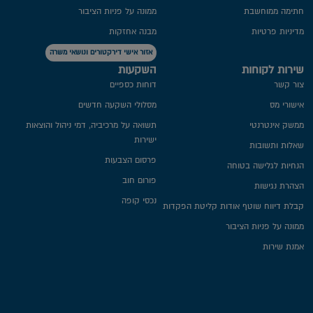
חתימה ממוחשבת
ממונה על פניות הציבור
מדיניות פרטיות​
מבנה אחזקות
אזור אישי דירקטורים ונושאי משרה
שירות לקוחות
השקעות
צור קשר
דוחות כספיים
אישורי מס
מסלולי השקעה חדשים
ממשק אינטרנטי
תשואה על מרכיביה, דמי ניהול והוצאות
ישירות
שאלות ותשובות
פרסום הצבעות
הנחיות לגלישה בטוחה
פורום חוב
הצהרת נגישות
נכסי קופה
קבלת דיווח שוטף אודות קליטת הפקדות
ממונה על פניות הציבור
אמנת שירות