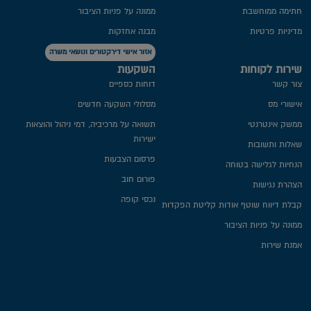
חתימה ממוחשבת
ממונה על פניות הציבור
מדיניות פרטיות​
מבנה אחזקות
אזור אישי דירקטורים ונושאי משרה
שירות לקוחות
השקעות
צור קשר
דוחות כספיים
אישורי מס
מסלולי השקעה חדשים
ממשק אינטרנטי
תשואה על מרכיביה, דמי ניהול והוצאות
ישירות
שאלות ותשובות
פרסום הצבעות
הנחיות לגלישה בטוחה
פורום חוב
הצהרת נגישות
נכסי קופה
קבלת דיווח שוטף אודות קליטת הפקדות
ממונה על פניות הציבור
אמנת שירות