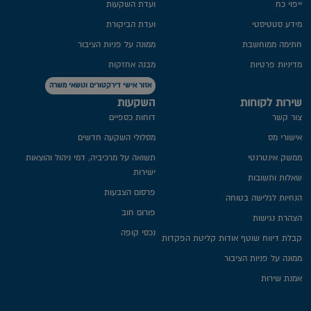
ייפוי כח
ועדת השקעות
מידע סטטיסטי
ועדת הביקורת
חתימה ממוחשבת
ממונה על פניות הציבור
מדיניות פרטיות​
מבנה אחזקות
אזור אישי דירקטורים ונושאי משרה
שירות לקוחות
השקעות
צור קשר
דוחות כספיים
אישורי מס
מסלולי השקעה חדשים
ממשק אינטרנטי
תשואה על מרכיביה, דמי ניהול והוצאות
ישירות
שאלות ותשובות
פרסום הצבעות
הנחיות לגלישה בטוחה
פורום חוב
הצהרת נגישות
נכסי קופה
קבלת דיווח שוטף אודות קליטת הפקדות
ממונה על פניות הציבור
אמנת שירות