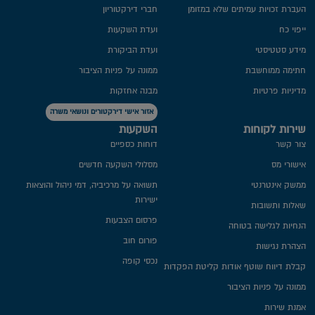
העברת זכויות עמיתים שלא במזומן
חברי דירקטוריון
ייפוי כח
ועדת השקעות
מידע סטטיסטי
ועדת הביקורת
חתימה ממוחשבת
ממונה על פניות הציבור
מדיניות פרטיות​
מבנה אחזקות
אזור אישי דירקטורים ונושאי משרה
שירות לקוחות
השקעות
צור קשר
דוחות כספיים
אישורי מס
מסלולי השקעה חדשים
ממשק אינטרנטי
תשואה על מרכיביה, דמי ניהול והוצאות
ישירות
שאלות ותשובות
פרסום הצבעות
הנחיות לגלישה בטוחה
פורום חוב
הצהרת נגישות
נכסי קופה
קבלת דיווח שוטף אודות קליטת הפקדות
ממונה על פניות הציבור
אמנת שירות