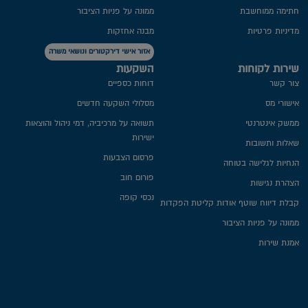
חתימה ממוחשבת
ממונה על פניות הציבור
מדיניות פרטיות​
מבנה אחזקות
אזור אישי דירקטורים ונושאי משרה
שירות לקוחות
השקעות
צור קשר
דוחות כספיים
אישורי מס
מסלולי השקעה חדשים
ממשק אינטרנטי
תשואה על מרכיביה, דמי ניהול והוצאות
ישירות
שאלות ותשובות
פרסום הצבעות
הנחיות לגלישה בטוחה
פורום חוב
הצהרת נגישות
נכסי קופה
קבלת דיווח שוטף אודות קליטת הפקדות
ממונה על פניות הציבור
אמנת שירות