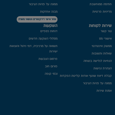
חתימה ממוחשבת
ממונה על פניות הציבור
מדיניות פרטיות​
מבנה אחזקות
אזור אישי דירקטורים ונושאי משרה
שירות לקוחות
השקעות
צור קשר
דוחות כספיים
אישורי מס
מסלולי השקעה חדשים
ממשק אינטרנטי
תשואה על מרכיביה, דמי ניהול והוצאות
ישירות
שאלות ותשובות
פרסום הצבעות
הנחיות לגלישה בטוחה
פורום חוב
הצהרת נגישות
נכסי קופה
קבלת דיווח שוטף אודות קליטת הפקדות
ממונה על פניות הציבור
אמנת שירות