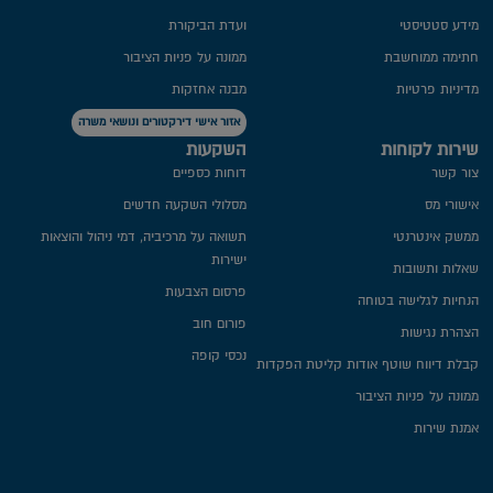
מידע סטטיסטי
ועדת הביקורת
חתימה ממוחשבת
ממונה על פניות הציבור
מדיניות פרטיות​
מבנה אחזקות
אזור אישי דירקטורים ונושאי משרה
שירות לקוחות
השקעות
צור קשר
דוחות כספיים
אישורי מס
מסלולי השקעה חדשים
ממשק אינטרנטי
תשואה על מרכיביה, דמי ניהול והוצאות
ישירות
שאלות ותשובות
פרסום הצבעות
הנחיות לגלישה בטוחה
פורום חוב
הצהרת נגישות
נכסי קופה
קבלת דיווח שוטף אודות קליטת הפקדות
ממונה על פניות הציבור
אמנת שירות