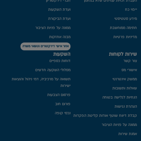
העברת זכויות עמיתים שלא במזומן
חברי דירקטוריון
ייפוי כח
ועדת השקעות
מידע סטטיסטי
ועדת הביקורת
חתימה ממוחשבת
ממונה על פניות הציבור
מדיניות פרטיות​
מבנה אחזקות
אזור אישי דירקטורים ונושאי משרה
שירות לקוחות
השקעות
צור קשר
דוחות כספיים
אישורי מס
מסלולי השקעה חדשים
ממשק אינטרנטי
תשואה על מרכיביה, דמי ניהול והוצאות
ישירות
שאלות ותשובות
פרסום הצבעות
הנחיות לגלישה בטוחה
פורום חוב
הצהרת נגישות
נכסי קופה
קבלת דיווח שוטף אודות קליטת הפקדות
ממונה על פניות הציבור
אמנת שירות