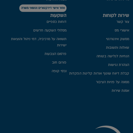
אזור אישי דירקטורים ונושאי משרה
שירות לקוחות
השקעות
צור קשר
דוחות כספיים
אישורי מס
מסלולי השקעה חדשים
ממשק אינטרנטי
תשואה על מרכיביה, דמי ניהול והוצאות
ישירות
שאלות ותשובות
פרסום הצבעות
הנחיות לגלישה בטוחה
פורום חוב
הצהרת נגישות
נכסי קופה
קבלת דיווח שוטף אודות קליטת הפקדות
ממונה על פניות הציבור
אמנת שירות