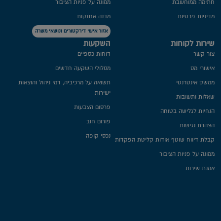
חתימה ממוחשבת
ממונה על פניות הציבור
מדיניות פרטיות​
מבנה אחזקות
אזור אישי דירקטורים ונושאי משרה
שירות לקוחות
השקעות
צור קשר
דוחות כספיים
אישורי מס
מסלולי השקעה חדשים
ממשק אינטרנטי
תשואה על מרכיביה, דמי ניהול והוצאות
ישירות
שאלות ותשובות
פרסום הצבעות
הנחיות לגלישה בטוחה
פורום חוב
הצהרת נגישות
נכסי קופה
קבלת דיווח שוטף אודות קליטת הפקדות
ממונה על פניות הציבור
אמנת שירות