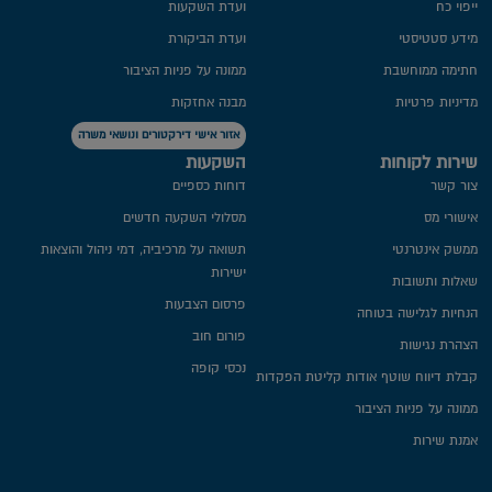
ייפוי כח
ועדת השקעות
מידע סטטיסטי
ועדת הביקורת
חתימה ממוחשבת
ממונה על פניות הציבור
מדיניות פרטיות​
מבנה אחזקות
אזור אישי דירקטורים ונושאי משרה
שירות לקוחות
השקעות
צור קשר
דוחות כספיים
אישורי מס
מסלולי השקעה חדשים
ממשק אינטרנטי
תשואה על מרכיביה, דמי ניהול והוצאות
ישירות
שאלות ותשובות
פרסום הצבעות
הנחיות לגלישה בטוחה
פורום חוב
הצהרת נגישות
נכסי קופה
קבלת דיווח שוטף אודות קליטת הפקדות
ממונה על פניות הציבור
אמנת שירות