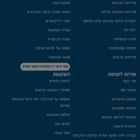
מדיניות הצבעות
תקנון הקרן
מדיניות השקעה ונהלים
נושאי משרה ובעלי תפקידים
העברת זכויות עמיתים שלא במזומן
חברי דירקטוריון
ייפוי כח
ועדת השקעות
מידע סטטיסטי
ועדת הביקורת
חתימה ממוחשבת
ממונה על פניות הציבור
מדיניות פרטיות​
מבנה אחזקות
אזור אישי דירקטורים ונושאי משרה
שירות לקוחות
השקעות
צור קשר
דוחות כספיים
אישורי מס
מסלולי השקעה חדשים
ממשק אינטרנטי
תשואה על מרכיביה, דמי ניהול והוצאות
ישירות
שאלות ותשובות
פרסום הצבעות
הנחיות לגלישה בטוחה
פורום חוב
הצהרת נגישות
נכסי קופה
קבלת דיווח שוטף אודות קליטת הפקדות