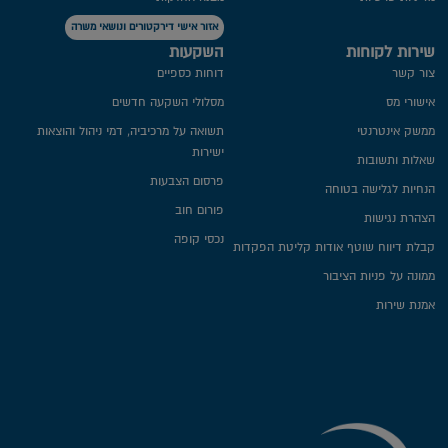
אזור אישי דירקטורים ונושאי משרה
שירות לקוחות
השקעות
צור קשר
דוחות כספיים
אישורי מס
מסלולי השקעה חדשים
ממשק אינטרנטי
תשואה על מרכיביה, דמי ניהול והוצאות
ישירות
שאלות ותשובות
פרסום הצבעות
הנחיות לגלישה בטוחה
פורום חוב
הצהרת נגישות
נכסי קופה
קבלת דיווח שוטף אודות קליטת הפקדות
ממונה על פניות הציבור
אמנת שירות