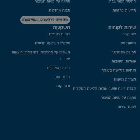
חתימה ממוחשבת
ממונה על פניות הציבור
מדיניות פרטיות​
מבנה אחזקות
אזור אישי דירקטורים ונושאי משרה
שירות לקוחות
השקעות
צור קשר
דוחות כספיים
אישורי מס
מסלולי השקעה חדשים
ממשק אינטרנטי
תשואה על מרכיביה, דמי ניהול והוצאות
ישירות
שאלות ותשובות
פרסום הצבעות
הנחיות לגלישה בטוחה
פורום חוב
הצהרת נגישות
נכסי קופה
קבלת דיווח שוטף אודות קליטת הפקדות
ממונה על פניות הציבור
אמנת שירות