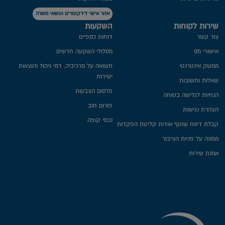
אזור אישי דירקטורים ונושאי משרה
שירות לקוחות
השקעות
צור קשר
דוחות כספיים
אישורי מס
מסלולי השקעה חדשים
ממשק אינטרנטי
תשואה על מרכיביה, דמי ניהול והוצאות
ישירות
שאלות ותשובות
פרסום הצבעות
הנחיות לגלישה בטוחה
פורום חוב
הצהרת נגישות
נכסי קופה
קבלת דיווח שוטף אודות קליטת הפקדות
ממונה על פניות הציבור
אמנת שירות