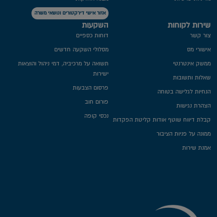
אזור אישי דירקטורים ונושאי משרה
שירות לקוחות
השקעות
צור קשר
דוחות כספיים
אישורי מס
מסלולי השקעה חדשים
ממשק אינטרנטי
תשואה על מרכיביה, דמי ניהול והוצאות
ישירות
שאלות ותשובות
פרסום הצבעות
הנחיות לגלישה בטוחה
פורום חוב
הצהרת נגישות
נכסי קופה
קבלת דיווח שוטף אודות קליטת הפקדות
ממונה על פניות הציבור
אמנת שירות