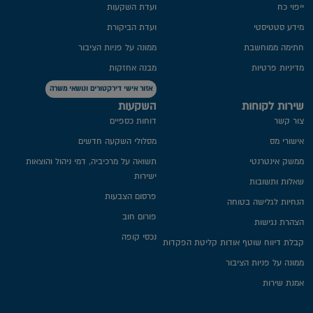
ייפוי כח
ועדת השקעות
מידע סטטיסטי
ועדת הביקורת
חתימה ממוחשבת
ממונה על פניות הציבור
מדיניות פרטיות​
מבנה אחזקות
אזור אישי דירקטורים ונושאי משרה
שירות לקוחות
השקעות
צור קשר
דוחות כספיים
אישורי מס
מסלולי השקעה חדשים
ממשק אינטרנטי
תשואה על מרכיביה, דמי ניהול והוצאות
ישירות
שאלות ותשובות
פרסום הצבעות
הנחיות לגלישה בטוחה
פורום חוב
הצהרת נגישות
נכסי קופה
קבלת דיווח שוטף אודות קליטת הפקדות
ממונה על פניות הציבור
אמנת שירות