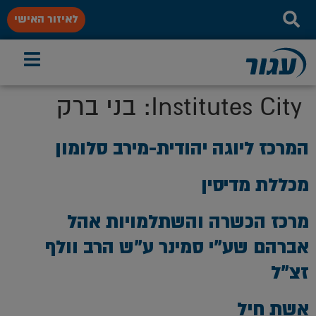
לאיזור האישי
Institutes City:
בני ברק
המרכז ליוגה יהודית-מירב סלומון
מכללת מדיסין
מרכז הכשרה והשתלמויות אהל
אברהם שע”י סמינר ע”ש הרב וולף
זצ”ל
אשת חיל