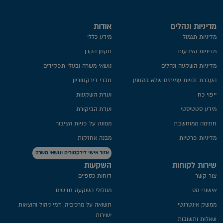
מדיניות ונהלים
אודות
מדיניות תגמול
מידע כללי
מדיניות הצבעות
תקנון הקרן
מדיניות השקעה ונהלים
נושאי משרה ובעלי תפקידים
העברת זכויות עמיתים שלא במזומן
חברי דירקטוריון
ייפוי כח
ועדת השקעות
מידע סטטיסטי
ועדת הביקורת
חתימה ממוחשבת
ממונה על פניות הציבור
מדיניות פרטיות​
מבנה אחזקות
אזור אישי דירקטורים ונושאי משרה
שירות לקוחות
השקעות
צור קשר
דוחות כספיים
אישורי מס
מסלולי השקעה חדשים
ממשק אינטרנטי
תשואה על מרכיביה, דמי ניהול והוצאות
ישירות
שאלות ותשובות