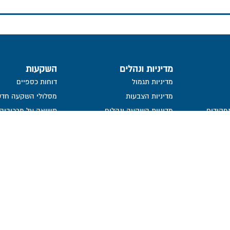
מדיניות ונהלים
השקעות
מדיניות תגמול
דוחות כספיים
מדיניות הצבעות
מסלולי השקעה חדש
פקידים
מדיניות השקעה ונהלים
תשואה על מרכיביה, 
ישירות
העברת זכויות עמיתים שלא במזומן
פרסום הצבעות
ייפוי כח
פורום חוב
מידע סטטיסטי
נכסי קופה
בור
חתימה ממוחשבת
מדיניות פרטיות​
נושאי משרה