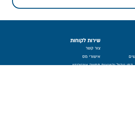
שירות לקוחות
צור קשר
ים
אישורי מס
דמי ניהול והוצאות
ממשק אינטרנטי
שאלות ותשובות
הנחיות לגלישה בטוחה
הצהרת נגישות
קבלת דיווח שוטף אודות קליטת
הפקדות
ממונה על פניות הציבור
אמנת שירות