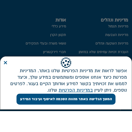
מדיניות ונהלים
אודות
מדיניות תגמול
מידע כללי
מדיניות הצבעות
תקנון הקרן
מדיניות השקעה ונהלים
נושאי משרה ובעלי תפקידים
העברת זכויות עמיתים שלא במזומן
חברי דירקטוריון
×
ייפוי כח
ועדת השקעות
🍪
מידע סטטיסטי
ועדת הביקורת
אפשר לראות את מדיניות הפרטיות שלנו באתר. המדיניות
מפרטת כיצד אנחנו אוספים ומשתמשים במידע שלך, וכיצד
חתימה ממוחשבת
ממונה על פניות הציבור
לממש את זכויותיך בקשר למידע אודותך הקיים בעגור. לפרטים
מדיניות פרטיות​
מבנה אחזקות
נוספים, ניתן לעיין
במדיניות הפרטיות
שלנו.
אזור אישי דירקטורים ונושאי משרה
המשך הגלישה באתר מהווה הסכמה לאיסוף ועיבוד המידע
שירות לקוחות
השקעות
צור קשר
דוחות כספיים
אישורי מס
מסלולי השקעה חדשים
ממשק אינטרנטי
תשואה על מרכיביה, דמי ניהול והוצאות
ישירות