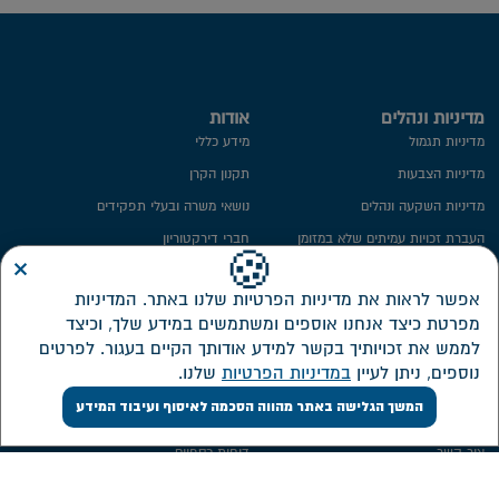
מדיניות ונהלים
אודות
מדיניות תגמול
מידע כללי
מדיניות הצבעות
תקנון הקרן
מדיניות השקעה ונהלים
נושאי משרה ובעלי תפקידים
העברת זכויות עמיתים שלא במזומן
חברי דירקטוריון
×
🍪
ייפוי כח
ועדת השקעות
אפשר לראות את מדיניות הפרטיות שלנו באתר. המדיניות
מידע סטטיסטי
ועדת הביקורת
מפרטת כיצד אנחנו אוספים ומשתמשים במידע שלך, וכיצד
חתימה ממוחשבת
ממונה על פניות הציבור
לממש את זכויותיך בקשר למידע אודותך הקיים בעגור. לפרטים
מדיניות פרטיות​
מבנה אחזקות
נוספים, ניתן לעיין
במדיניות הפרטיות
שלנו.
אזור אישי דירקטורים ונושאי משרה
המשך הגלישה באתר מהווה הסכמה לאיסוף ועיבוד המידע
שירות לקוחות
השקעות
צור קשר
דוחות כספיים
אישורי מס
מסלולי השקעה חדשים