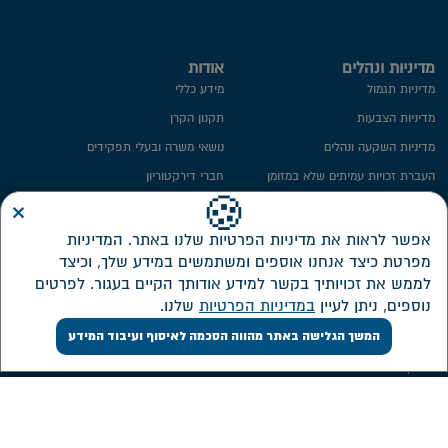
מדיניות ונהלים
אודות
מדיניות תגמול
מידע כללי
מדיניות הצבעות
תקנון הקרן
מדיניות השקעה ונהלים
נושאי משרה ובעלי תפקידים
העברת זכויות עמיתים שלא במזומן
חברי דירקטוריון
×
ייפוי כח
ועדת השקעות
🍪
מידע סטטיסטי
ועדת הביקורת
אפשר לראות את מדיניות הפרטיות שלנו באתר. המדיניות
מפרטת כיצד אנחנו אוספים ומשתמשים במידע שלך, וכיצד
חתימה ממוחשבת
ממונה על פניות הציבור
לממש את זכויותיך בקשר למידע אודותך הקיים בעגור. לפרטים
מדיניות פרטיות​
מבנה אחזקות
נוספים, ניתן לעיין
במדיניות הפרטיות
שלנו.
אזור אישי דירקטורים ונושאי משרה
המשך הגלישה באתר מהווה הסכמה לאיסוף ועיבוד המידע
שירות לקוחות
השקעות
צור קשר
דוחות כספיים
אישורי מס
מסלולי השקעה חדשים
ממשק אינטרנטי
תשואה על מרכיביה, דמי ניהול והוצאות
ישירות