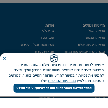
מדיניות ונהלים
אודות
מדיניות תגמול
מידע כללי
מדיניות הצבעות
תקנון הקרן
מדיניות השקעה ונהלים
נושאי משרה ובעלי תפקידים
העברת זכויות עמיתים שלא במזומן
חברי דירקטוריון
×
🍪
ייפוי כח
ועדת השקעות
אפשר לראות את מדיניות הפרטיות שלנו באתר. המדיניות
מידע סטטיסטי
ועדת הביקורת
מפרטת כיצד אנחנו אוספים ומשתמשים במידע שלך, וכיצד
חתימה ממוחשבת
ממונה על פניות הציבור
לממש את זכויותיך בקשר למידע אודותך הקיים בעגור. לפרטים
מדיניות פרטיות​
מבנה אחזקות
נוספים, ניתן לעיין
במדיניות הפרטיות
שלנו.
אזור אישי דירקטורים ונושאי משרה
המשך הגלישה באתר מהווה הסכמה לאיסוף ועיבוד המידע
שירות לקוחות
השקעות
צור קשר
דוחות כספיים
אישורי מס
מסלולי השקעה חדשים