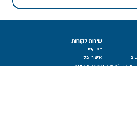
שירות לקוחות
צור קשר
ים
אישורי מס
דמי ניהול והוצאות
ממשק אינטרנטי
שאלות ותשובות
הנחיות לגלישה בטוחה
הצהרת נגישות
קבלת דיווח שוטף אודות קליטת
הפקדות
ממונה על פניות הציבור
אמנת שירות