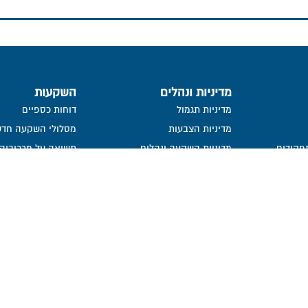
מדיניות ונהלים
השקעות
מדיניות תגמול
דוחות כספיים
מדיניות הצבעות
מסלולי השקעה חדש
פקידים
מדיניות השקעה ונהלים
תשואה על מרכיביה, 
ישירות
העברת זכויות עמיתים שלא במזומן
פרסום הצבעות
ייפוי כח
פורום חוב
מידע סטטיסטי
נכסי קופה
בור
חתימה ממוחשבת
מדיניות פרטיות​
נושאי משרה