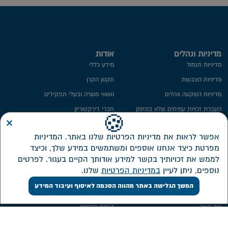
מדיניות ונהלים
אודות
מדיניות תגמול
מידע כללי
מדיניות הצבעות
תקנון הקרן
מדיניות השקעה ונהלים
נושאי משרה ובעלי תפקידים
העברת זכויות עמיתים שלא במזומן
חברי דירקטוריון
×
🍪
ייפוי כח
ועדת השקעות
אפשר לראות את מדיניות הפרטיות שלנו באתר. המדיניות
מידע סטטיסטי
ועדת הביקורת
מפרטת כיצד אנחנו אוספים ומשתמשים במידע שלך, וכיצד
חתימה ממוחשבת
ממונה על פניות הציבור
לממש את זכויותיך בקשר למידע אודותך הקיים בעגור. לפרטים
מדיניות פרטיות​
מבנה אחזקות
נוספים, ניתן לעיין
במדיניות הפרטיות
שלנו.
אזור אישי דירקטורים ונושאי משרה
המשך הגלישה באתר מהווה הסכמה לאיסוף ועיבוד המידע
שירות לקוחות
השקעות
צור קשר
דוחות כספיים
אישורי מס
מסלולי השקעה חדשים