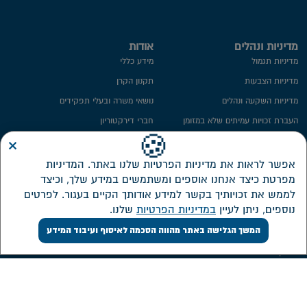
מדיניות ונהלים
אודות
מדיניות תגמול
מידע כללי
מדיניות הצבעות
תקנון הקרן
מדיניות השקעה ונהלים
נושאי משרה ובעלי תפקידים
העברת זכויות עמיתים שלא במזומן
חברי דירקטוריון
×
ייפוי כח
ועדת השקעות
🍪
מידע סטטיסטי
ועדת הביקורת
אפשר לראות את מדיניות הפרטיות שלנו באתר. המדיניות
מפרטת כיצד אנחנו אוספים ומשתמשים במידע שלך, וכיצד
חתימה ממוחשבת
ממונה על פניות הציבור
לממש את זכויותיך בקשר למידע אודותך הקיים בעגור. לפרטים
מדיניות פרטיות​
מבנה אחזקות
נוספים, ניתן לעיין
במדיניות הפרטיות
שלנו.
אזור אישי דירקטורים ונושאי משרה
המשך הגלישה באתר מהווה הסכמה לאיסוף ועיבוד המידע
שירות לקוחות
השקעות
צור קשר
דוחות כספיים
אישורי מס
מסלולי השקעה חדשים
ממשק אינטרנטי
תשואה על מרכיביה, דמי ניהול והוצאות
ישירות