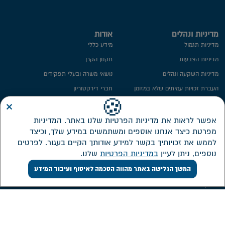
מדיניות ונהלים
אודות
מדיניות תגמול
מידע כללי
מדיניות הצבעות
תקנון הקרן
מדיניות השקעה ונהלים
נושאי משרה ובעלי תפקידים
העברת זכויות עמיתים שלא במזומן
חברי דירקטוריון
×
ייפוי כח
ועדת השקעות
🍪
מידע סטטיסטי
ועדת הביקורת
אפשר לראות את מדיניות הפרטיות שלנו באתר. המדיניות
מפרטת כיצד אנחנו אוספים ומשתמשים במידע שלך, וכיצד
חתימה ממוחשבת
ממונה על פניות הציבור
לממש את זכויותיך בקשר למידע אודותך הקיים בעגור. לפרטים
מדיניות פרטיות​
מבנה אחזקות
נוספים, ניתן לעיין
במדיניות הפרטיות
שלנו.
אזור אישי דירקטורים ונושאי משרה
המשך הגלישה באתר מהווה הסכמה לאיסוף ועיבוד המידע
שירות לקוחות
השקעות
צור קשר
דוחות כספיים
אישורי מס
מסלולי השקעה חדשים
ממשק אינטרנטי
תשואה על מרכיביה, דמי ניהול והוצאות
ישירות