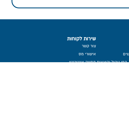
שירות לקוחות
צור קשר
ים
אישורי מס
דמי ניהול והוצאות
ממשק אינטרנטי
שאלות ותשובות
הנחיות לגלישה בטוחה
הצהרת נגישות
קבלת דיווח שוטף אודות קליטת
הפקדות
ממונה על פניות הציבור
אמנת שירות