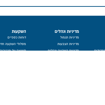
מדיניות ונהלים
השקעות
מדיניות תגמול
דוחות כספיים
מדיניות הצבעות
מסלולי השקעה חדש
פקידים
מדיניות השקעה ונהלים
תשואה על מרכיביה, 
ישירות
העברת זכויות עמיתים שלא במזומן
פרסום הצבעות
ייפוי כח
פורום חוב
מידע סטטיסטי
נכסי קופה
בור
חתימה ממוחשבת
מדיניות פרטיות​
נושאי משרה