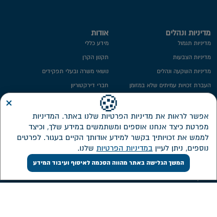
מדיניות ונהלים
אודות
מדיניות תגמול
מידע כללי
מדיניות הצבעות
תקנון הקרן
מדיניות השקעה ונהלים
נושאי משרה ובעלי תפקידים
העברת זכויות עמיתים שלא במזומן
חברי דירקטוריון
×
ייפוי כח
ועדת השקעות
🍪
מידע סטטיסטי
ועדת הביקורת
אפשר לראות את מדיניות הפרטיות שלנו באתר. המדיניות
מפרטת כיצד אנחנו אוספים ומשתמשים במידע שלך, וכיצד
חתימה ממוחשבת
ממונה על פניות הציבור
לממש את זכויותיך בקשר למידע אודותך הקיים בעגור. לפרטים
מדיניות פרטיות​
מבנה אחזקות
נוספים, ניתן לעיין
במדיניות הפרטיות
שלנו.
אזור אישי דירקטורים ונושאי משרה
המשך הגלישה באתר מהווה הסכמה לאיסוף ועיבוד המידע
שירות לקוחות
השקעות
צור קשר
דוחות כספיים
אישורי מס
מסלולי השקעה חדשים
ממשק אינטרנטי
תשואה על מרכיביה, דמי ניהול והוצאות
ישירות